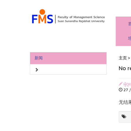
新闻
主页
>
No r
ผู้ด
27 八
无结