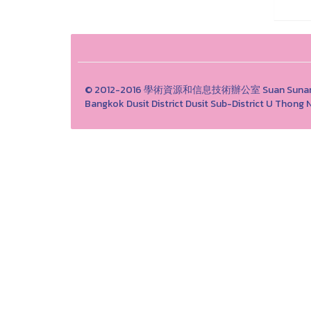
© 2012-2016 學術資源和信息技術辦公室 Suan Sunandha 
Bangkok Dusit District Dusit Sub-District U Th