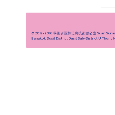
© 2012-2016 學術資源和信息技術辦公室 Suan Sunandha 
Bangkok Dusit District Dusit Sub-District U Th