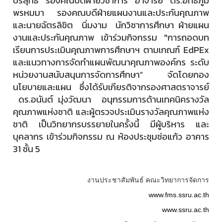
บริสุทธิ์ รองคณบดีฝ่ายวิชาการ อาจารย์ ดร.อิทธิภูมิ
พรหมมา รองคณบดีฝ่ายแผนงานและประกันคุณภาพ
และนายฉัตรลิขิต นิ่มงาม นักวิชาการศึกษา ฝ่ายแผน
งานและประกันคุณภาพ เข้าร่วมกิจกรรม "การถอดบท
เรียนการประเมินคุณภาพการศึกษาฯ ตามเกณฑ์ EdPEx
และแนวทางการจัดทำแผนพัฒนาคุณภาพองค์กร ระดับ
หน่วยงานสนับสนุนการจัดการศึกษา” จัดโดยกอง
นโยบายและแผน ซึ่งได้รับเกียรติจากรองศาสตราจารย์
ดร.อนันต์ มุ่งวัฒนา อนุกรรมการด้านเทคนิครางวัล
คุณภาพแห่งชาติ และผู้ตรวจประเมินรางวัลคุณภาพแห่ง
ชาติ เป็นวิทยากรบรรยายในครั้งนี้ มีผู้บริหาร และ
บุคลากร เข้าร่วมกิจกรรม ณ ห้องประชุมช่อแก้ว อาคาร
31 ชั้น 5
งานประชาสัมพันธ์ คณะวิทยาการจัดการ
www.fms.ssru.ac.th
www.ssru.ac.th