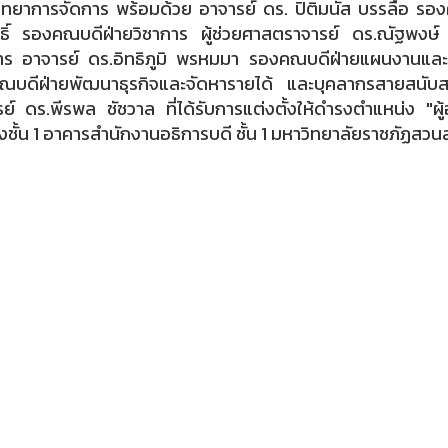
ทยาการจัดการ พร้อมด้วย อาจารย์ ดร. ปิติมนัส บรรลือ รองค
ทธิ์ รองคณบดีฝ่ายวิชาการ ผู้ช่วยศาสตราจารย์ ดร.ณัฐพงษ์
าร อาจารย์ ดร.อิทธิภูมิ พรหมมา รองคณบดีฝ่ายแผนงานและป
ณบดีฝ่ายพัฒนาธุรกิจและจัดหารายได้ และบุคลากรสายสนับส
ย์ ดร.พีรพล ชัชวาล ที่ได้รับการแต่งตั้งให้ดำรงตำแหน่ง 
งชั้น 1 อาคารสำนักงานอธิการบดี ชั้น 1 มหาวิทยาลัยราชภัฏสวนส