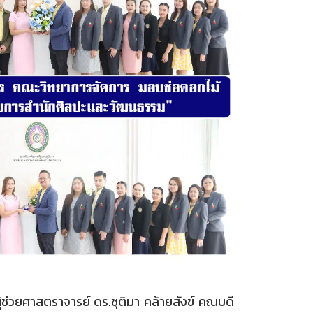
วยศาสตราจารย์ ดร.ชุติมา คล้ายสังข์ คณบดี