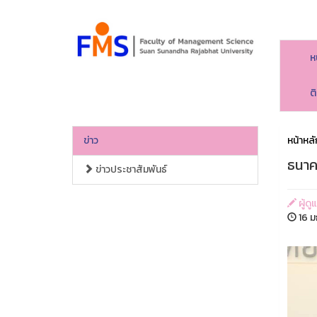
ห
ต
ข่าว
หน้าหลั
ธนาค
ข่าวประชาสัมพันธ์
ผู้ด
16 ม