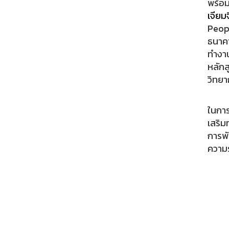
พร้อม
เจีย
Peop
ธนาคา
ทำงา
หลัก
วิทยา
สำหร
ในการ
เสริม
การพ
ความร