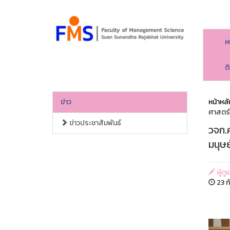
ห
ต
ข่าว
หน้าหลั
ศาสตร์
ข่าวประชาสัมพันธ์
วจก.ค
มนุษ
ผู้ด
23 ก