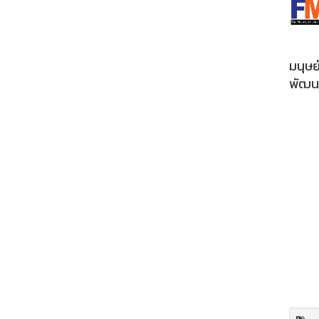
การแ
มนุษ
พัฒนา