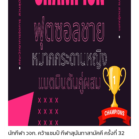
นักกีฬา วจก. คว้าแชมป์ กีฬาสุนันทาสามัคคี ครั้งที่ 32