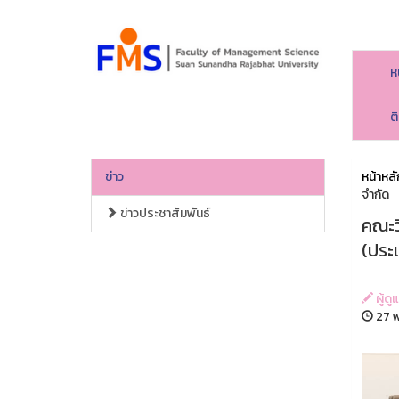
ห
ต
ข่าว
หน้าหลั
จำกัด
ข่าวประชาสัมพันธ์
คณะว
(ประ
ผู้ด
27 พ