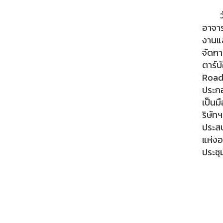
วันที
อาจาร
งานแล
จัดก
ตาร์
Road
ประก
เป็นม
ริษัท
ประสบ
แห่ง
ประช