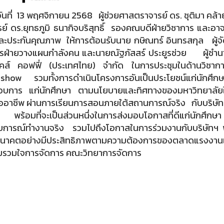
่ 13 พฤศจิกายน 2568 ผู้ช่วยศาสตราจารย์ ดร. ชุติมา คล้
ย์ ดร.ยุทธภูมิ ธนากิจบริสุทธิ์ รองคณบดีฝ่ายวิชาการ และอ
ะประกันคุณภาพ ให้การต้อนรับนาย กษิณทร์ อินทรสกุล ผู้จั
ารฝ่ายวางแผนกำลังคน และนายณัฐภัสสร์ ประยูรช่วย ผู้ชำน
บัคส์ คอฟฟี่ (ประเทศไทย) จำกัด ในการประชุมในด้านวิชา
show รวมทั้งการดำเนินโครงการอันเป็นประโยชน์แก่นักศึกษ
อบการ แก่นักศึกษา ตามนโยบายและทิศทางของมหาวิทยาลัยในด
ืออาชีพ ผ่านการเรียนการสอนภายใต้สถานการณ์จริง กับบริษัท ส
ฯ พร้อมที่จะเป็นส่วนหนึ่งในการส่งมอบโอกาสที่ดีแก่นักศึก
การณ์ทำงานจริง รวมไปถึงโอกาสในการร่วมงานกับบริษัทฯ พั
อนาคตอย่างมีประสิทธิภาพตามความต้องการของตลาดแรงงาน
ุมรวมใจการจัดการ คณะวิทยาการจัดการ