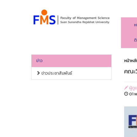
ห
ต
ข่าว
หน้าหลั
คณะว
ข่าวประชาสัมพันธ์
ผู้ด
01 พ