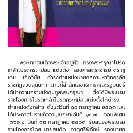
พระบาทสมเด็จพระเจ้าอยู่หัว ทรงพระกรุณาโปรด
เกล้าโปรดกระหม่อม แต่งตั้ง รองศาสตราจารย์ ดร.ฤๅ
เดช เกิดวิชัย ดำรงตำแหน่งนายกสภามหาวิทยาลัย
ราชภัฏสวนสุนันทา ตามที่สำนักเลขาธิการคณะรัฐมนตรี
ได้นำความกราบบังคมทูลพระกรุณา ซึ่งได้มีพระบรม
ราชโองการโปรดเกล้าโปรดกระหม่อมแต่งตั้งให้ดำรง
ตำแหน่งดังกล่าว ตั้งแต่วันที่ ๑๐ กรกฎาคม ๒๕๖๓ และ
ได้ประกาศในราชกิจจานุเบกษาเล่มที่ ๑๓๗ ตอนพิเศษ
๑๖๐ ง วันที่ ๑๓ กรกฎาคม ๒๕๖๓ รับสนองพระบรม
ราชโองการโดย นายสมคิด จาตุศรีพิทักษ์ รองนายก