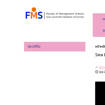
ห
ต
ช่องวิดีโอ
หน้าหลั
Sea 
ผู้ด
08 ส