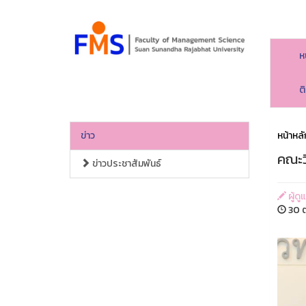
ห
ต
ข่าว
หน้าหลั
คณะว
ข่าวประชาสัมพันธ์
ผู้ด
30 ต