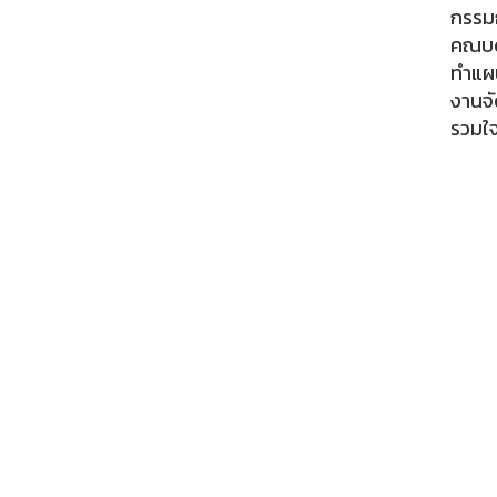
กรรมก
คณบด
ทำแผน
งานจั
รวมใ