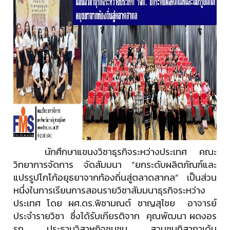
นักศึกษาแขนงวิชาธุรกิจระหว่างประเทศ คณะ
วิทยาการจัดการ จัดสัมมนา “ยกระดับผลิตภัณฑ์และ
แปรรูปโกโก้อยุธยาจากท้องถิ่นสู่ตลาดสากล” เป็นส่วน
หนึ่งในการเรียนการสอนรายวิชาสัมมนาธุรกิจระหว่าง
ประเทศ โดย ผศ.ดร.พิชามณต์ ชาญสุไชย อาจารย์
ประจำรายวิชา ซึ่งได้รับเกียรติจาก คุณพัฒนา ผดงอร
รถ ประธานวิสาหกิจชุมชน สวนชมทิสากาเด้น